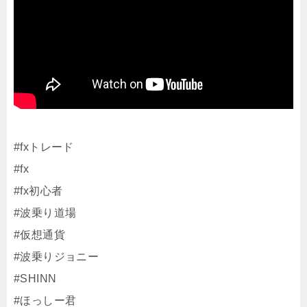
#fxトレード
#fx
#fx初心者
#波乗り道場
#仮想通貨
#波乗りジョニー
#SHINN
#ほっしー君