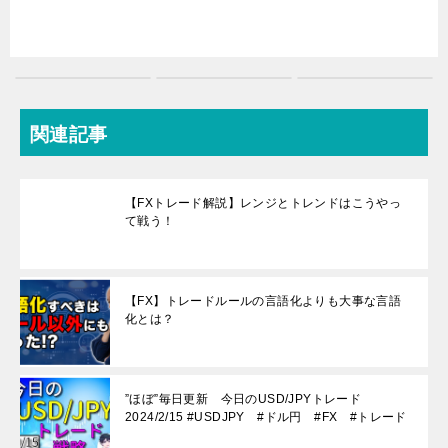
関連記事
【FXトレード解説】レンジとトレンドはこうやっ
て戦う！
【FX】トレードルールの言語化よりも大事な言語
化とは？
”ほぼ”毎日更新 今日のUSD/JPYトレード
2024/2/15 #USDJPY #ドル円 #FX #トレード