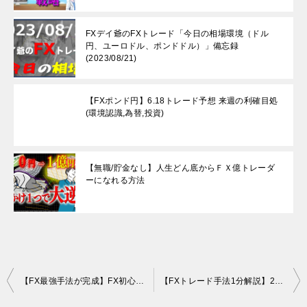
FXデイ爺のFXトレード「今日の相場環境（ドル
円、ユーロドル、ポンドドル）」備忘録
(2023/08/21)
【FXポンド円】6.18トレード予想 来週の利確目処
(環境認識,為替,投資)
【無職/貯金なし】人生どん底からＦＸ億トレーダ
ーになれる方法
投
【FX最強手法が完成】FX初心者、勝ててない方でも〇〇〇と平均足があれば勝率の限界超え！スキャルだけでなくデイトレ、スイングにも
【FXトレード手法1分解説】2本移動平均線のクロス反発スイングトレード手法アイデア #Shorts
稿